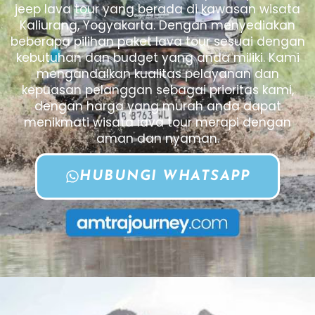
jeep lava tour yang berada di kawasan wisata
Kaliurang, Yogyakarta. Dengan menyediakan
beberapa pilihan paket lava tour sesuai dengan
kebutuhan dan budget yang anda miliki. Kami
mengandalkan kualitas pelayanan dan
kepuasan pelanggan sebagai prioritas kami,
dengan harga yang murah anda dapat
menikmati wisata lava tour merapi dengan
aman dan nyaman.
HUBUNGI WHATSAPP