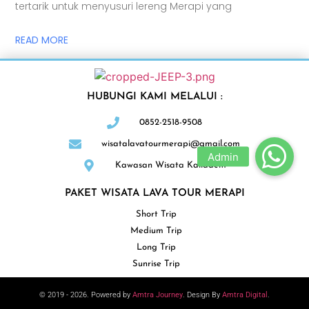
tertarik untuk menyusuri lereng Merapi yang
READ MORE
HUBUNGI KAMI MELALUI :
0852-2518-9508
wisatalavatourmerapi@gmail.com
Kawasan Wisata Kaliadem
PAKET WISATA LAVA TOUR MERAPI
Short Trip
Medium Trip
Long Trip
Sunrise Trip
© 2019 - 2026. Powered by
Amtra Journey
. Design By
Amtra Digital
.