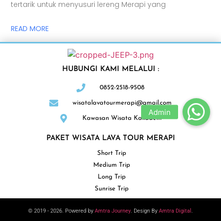
tertarik untuk menyusuri lereng Merapi yang
READ MORE
HUBUNGI KAMI MELALUI :
0852-2518-9508
wisatalavatourmerapi@gmail.com
Kawasan Wisata Kaliadem
PAKET WISATA LAVA TOUR MERAPI
Short Trip
Medium Trip
Long Trip
Sunrise Trip
© 2019 - 2026. Powered by
Amtra Journey
. Design By
Amtra Digital
.