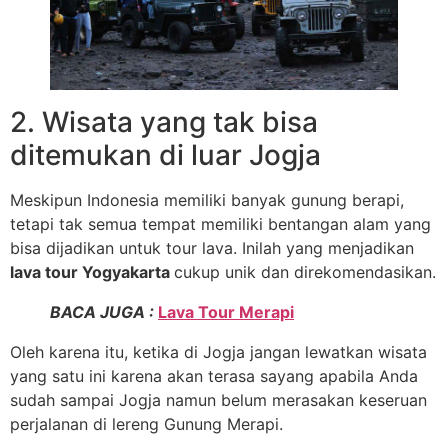
2. Wisata yang tak bisa
ditemukan di luar Jogja
Meskipun Indonesia memiliki banyak gunung berapi,
tetapi tak semua tempat memiliki bentangan alam yang
bisa dijadikan untuk tour lava. Inilah yang menjadikan
lava tour Yogyakarta
cukup unik dan direkomendasikan.
BACA JUGA :
Lava Tour Merapi
Oleh karena itu, ketika di Jogja jangan lewatkan wisata
yang satu ini karena akan terasa sayang apabila Anda
sudah sampai Jogja namun belum merasakan keseruan
perjalanan di lereng Gunung Merapi.